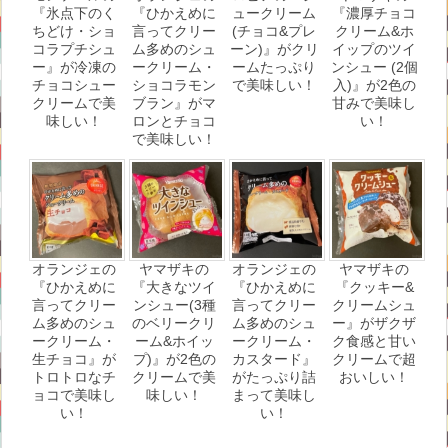
『氷点下のく
『ひかえめに
ュークリーム
『濃厚チョコ
ちどけ・ショ
言ってクリー
(チョコ&プレ
クリーム&ホ
コラプチシュ
ム多めのシュ
ーン)』がクリ
イップのツイ
ー』が冷凍の
ークリーム・
ームたっぷり
ンシュー (2個
チョコシュー
ショコラモン
で美味しい！
入)』が2色の
クリームで美
ブラン』がマ
甘みで美味し
味しい！
ロンとチョコ
い！
で美味しい！
オランジェの
ヤマザキの
オランジェの
ヤマザキの
『ひかえめに
『大きなツイ
『ひかえめに
『クッキー&
言ってクリー
ンシュー(3種
言ってクリー
クリームシュ
ム多めのシュ
のベリークリ
ム多めのシュ
ー』がザクザ
ークリーム・
ーム&ホイッ
ークリーム・
ク食感と甘い
生チョコ』が
プ)』が2色の
カスタード』
クリームで超
トロトロなチ
クリームで美
がたっぷり詰
おいしい！
ョコで美味し
味しい！
まって美味し
い！
い！