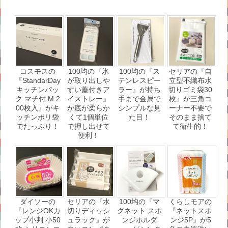
コスモスの
100均の『氷
100均の『ス
セリアの『自
『StandarDay
が取り出しや
テンレスピー
立型不織布水
キッチンパッ
すい蓋付きア
ラー』が持ち
切りゴミ袋30
ク マチ付 M 2
イストレー』
手まで金属で
枚』が三角コ
00枚入』がキ
が底が柔らか
シンプルな見
ーナー不要で
ッチンポリ袋
くて1個単位
た目！
そのまま捨て
でたっぷり！
で押し出せて
て衛生的！
便利！
ダイソーの
セリアの『水
100均の『マ
くらしモアの
『レンジOKカ
切りディッシ
グネット スポ
『ネットスポ
ップ小判 小50
ュラック』が
ンジホルダ
ンジ5P』が5