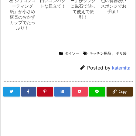
枚 シリコンコ
白いコンパク
ー』がシンク
色の食器洗い
ーティング
トな皿立て！
に磁石で貼っ
スポンジでお
紙』が小さめ
て使えて便
手頃！
横長のおかず
利！
カップでたっ
ぷり！
ダイソー
キッチン用品
,
ポリ袋
Posted by
katemita
B!
Copy