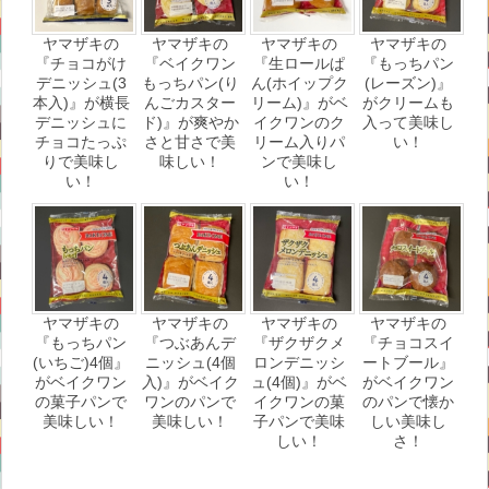
ヤマザキの
ヤマザキの
ヤマザキの
ヤマザキの
『チョコがけ
『ベイクワン
『生ロールぱ
『もっちパン
デニッシュ(3
もっちパン(り
ん(ホイップク
(レーズン)』
本入)』が横長
んごカスター
リーム)』がベ
がクリームも
デニッシュに
ド)』が爽やか
イクワンのク
入って美味し
チョコたっぷ
さと甘さで美
リーム入りパ
い！
りで美味し
味しい！
ンで美味し
い！
い！
ヤマザキの
ヤマザキの
ヤマザキの
ヤマザキの
『もっちパン
『つぶあんデ
『ザクザクメ
『チョコスイ
(いちご)4個』
ニッシュ(4個
ロンデニッシ
ートブール』
がベイクワン
入)』がベイク
ュ(4個)』がベ
がベイクワン
の菓子パンで
ワンのパンで
イクワンの菓
のパンで懐か
美味しい！
美味しい！
子パンで美味
しい美味し
しい！
さ！