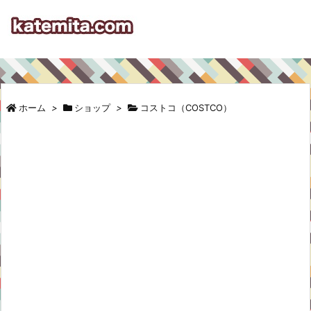
ホーム
>
ショップ
>
コストコ（COSTCO）