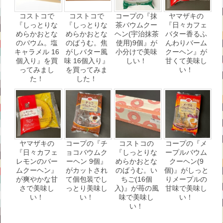
コストコで
コストコで
コープの『抹
ヤマザキの
『しっとりな
『しっとりな
茶バウムクー
『日々カフェ
めらかおとな
めらかおとな
ヘン(宇治抹茶
バター香るふ
のバウム。塩
のばうむ。焦
使用)9個』が
んわりバーム
キャラメル 16
がしバター風
小分けで美味
クーヘン』が
個入り』を買
味 16個入り』
しい！
甘くて美味し
ってみまし
を買ってみま
い！
た！
した！
ヤマザキの
コープの『チ
コストコの
コープの『メ
『日々カフェ
ョコバウムク
『しっとりな
ープルバウム
レモンのバー
ーヘン 9個』
めらかおとな
クーヘン(9
ムクーヘン』
がカットされ
のばうむ。い
個)』がしっと
が爽やかな甘
て個包装でし
ちご(16個
りメープルの
さで美味し
っとり美味し
入)』が苺の風
甘味で美味し
い！
い！
味で美味し
い！
い！