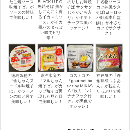
たこ焼ソース
BLACK U.F.O.
のりしお味焼
井名物ソース
黒焼そば 焦が
味焼そば』が
そば サクサク
カツ丼風やき
しにんにく香
ソースの甘味
じゃがいも入
そば(ヨーロッ
るイカスミソ
で美味しい！
り』がポテト
パ軒総本店監
ース』がイカ
チップス風パ
修)』が小さな
墨パスタっぽ
ッケージ！
カツでサクサ
い味でピリ
ク！
辛！
徳島製粉の
東洋水産の
コストコの
神戸屋の『丹
『金ちゃんヌ
『マルちゃん
『gourmet ba
念熟成つぶあ
ードル味焼そ
焼そば』がカ
sics by MIKAS
ん』が粒あん
A 2段カゴ バ
ば』がラーメ
ップ焼そば再
たっぷりで美
ナナフック付
ンの味と具で
現した見た目
味しい！
き』が黒色で
美味しい！
で美味しい！
オシャレ！