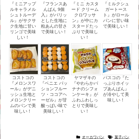
『ミニアップ
『フランスあ
『ミニ カスタ
『ミルクシュ
ルキャラメル
んぱん 9個
ード クリーム
ガートース
シュトルーデ
入』がパリッ
クロワッサ
ト』がロール
ル』がサクサ
とした生地に
ン』が中にカ
パンに甘い味
ク生地に甘い
粒あんの甘さ
スタードたっ
で美味しい！
リンゴで美味
で美味しい！
ぷりで美味し
しい！
い！
コストコの
コストコの
ヤマザキの
パスコの『た
『メロンスワ
『ベニエ パッ
『やわらかバ
っぷりホイッ
ール』がデニ
ションフルー
ナナのシフォ
プあんぱん』
ッシュ生地と
ツ・ココアヘ
ンケーキ』が
が冷やして美
メロンクリー
ーゼル』が甘
ふわふわしっ
味しい！
ムのパンで美
酸っぱい味で
とりで美味し
味しい！
美味しい！
い！
オーカワパン
菓子パン