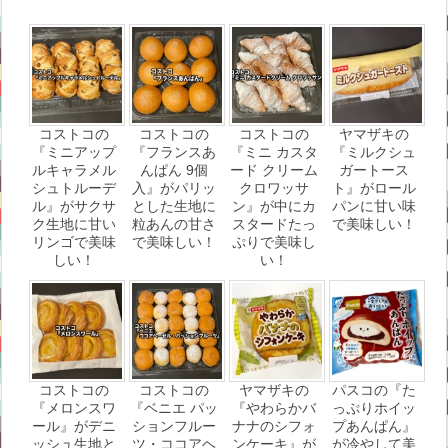
コストコの
コストコの
コストコの
ヤマザキの
『ミニアップ
『フランスあ
『ミニ カスタ
『ミルクシュ
ルキャラメル
んぱん 9個
ード クリーム
ガートース
シュトルーデ
入』がパリッ
クロワッサ
ト』がロール
ル』がサクサ
とした生地に
ン』が中にカ
パンに甘い味
ク生地に甘い
粒あんの甘さ
スタードたっ
で美味しい！
リンゴで美味
で美味しい！
ぷりで美味し
しい！
い！
コストコの
コストコの
ヤマザキの
パスコの『た
『メロンスワ
『ベニエ パッ
『やわらかバ
っぷりホイッ
ール』がデニ
ションフルー
ナナのシフォ
プあんぱん』
ッシュ生地と
ツ・ココアヘ
ンケーキ』が
が冷やして美