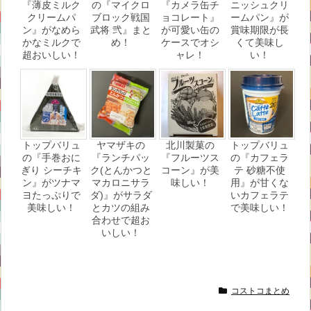
『薄皮ミルク
の『マイクロ
『カメラ缶チ
ニッシュクリ
クリームパ
ブロック戦国
ョコレート』
ームパン』が
ン』がなめら
武将 弐』まと
が可愛い缶の
賞味期限が長
かなミルクで
め！
ケースでオシ
くて美味し
超おいしい！
ャレ！
い！
トップバリュ
ヤマザキの
北川製菓の
トップバリュ
の『手巻おに
『ランチパッ
『フルーツス
の『カフェラ
ぎり シーチキ
ク(とんかつと
コーン』が美
テ 砂糖不使
ン』がツナマ
マカロニサラ
味しい！
用』が甘くな
ヨたっぷりで
ダ)』がサラダ
いカフェラテ
美味しい！
とカツの組み
で美味しい！
合わせで超お
いしい！
コストコまとめ