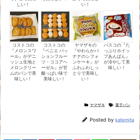
しい！
い！
コストコの
コストコの
ヤマザキの
パスコの『た
『メロンスワ
『ベニエ パッ
『やわらかバ
っぷりホイッ
ール』がデニ
ションフルー
ナナのシフォ
プあんぱん』
ッシュ生地と
ツ・ココアヘ
ンケーキ』が
が冷やして美
メロンクリー
ーゼル』が甘
ふわふわしっ
味しい！
ムのパンで美
酸っぱい味で
とりで美味し
味しい！
美味しい！
い！
ヤマザキ
菓子パン
Posted by
katemita