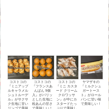
コストコの
コストコの
コストコの
ヤマザキの
『ミニアップ
『フランスあ
『ミニ カスタ
『ミルクシュ
ルキャラメル
んぱん 9個
ード クリーム
ガートース
シュトルーデ
入』がパリッ
クロワッサ
ト』がロール
ル』がサクサ
とした生地に
ン』が中にカ
パンに甘い味
ク生地に甘い
粒あんの甘さ
スタードたっ
で美味しい！
リンゴで美味
で美味しい！
ぷりで美味し