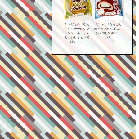
ヤマザキの『やわ
パスコの『たっぷり
らかバナナのシフ
ホイップあんぱん』
ォンケーキ』がふ
が冷やして美味し
わふわしっとりで
い！
美味しい！