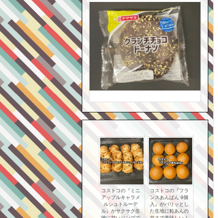
コストコの『ミニ
コストコの『フラ
アップルキャラメ
ンスあんぱん 9個
ルシュトルーデ
入』がパリッとし
ル』がサクサク生
た生地に粒あんの
地に甘いリンゴで
甘さで美味しい！