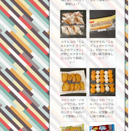
美味しい！
コストコの『ミニ
ヤマザキの『ミル
カスタード クリー
クシュガートース
ム クロワッサン』
ト』がロールパン
が中にカスタード
に甘い味で美味し
たっぷりで美味し
い！
い！
コストコの『メロ
コストコの『ベニ
ンスワール』がデ
エ パッションフル
ニッシュ生地とメ
ーツ・ココアヘー
ロンクリームのパ
ゼル』が甘酸っぱ
ンで美味しい！
い味で美味しい！