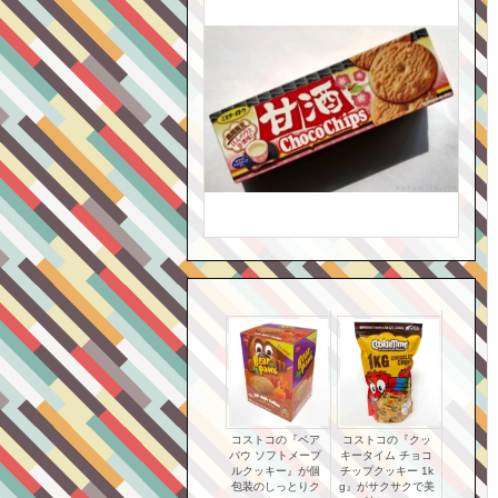
コストコの『ベア
コストコの『クッ
パウ ソフトメープ
キータイム チョコ
ルクッキー』が個
チップクッキー 1k
包装のしっとりク
g』がサクサクで美