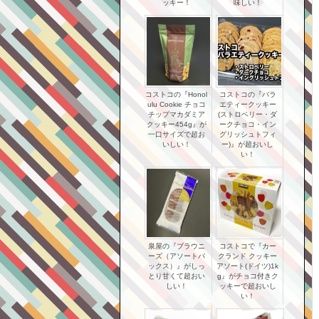
ッキー！
味しい！
コストコの『Honol
コストコの『バラ
ulu Cookie チョコ
エティークッキー
チップマカダミア
(ストロベリー・ダ
クッキー454g』が
ークチョコ・イン
一口サイズで超お
グリッシュトフィ
いしい！
ー)』が超おいし
い！
泉屋の『ブラウニ
コストコで『カー
ーズ（アソートパ
クランド クッキー
ックス）』がしっ
アソート(ドイツ)1k
とり甘くて超おい
g』がチョコ付きク
しい！
ッキーで超おいし
い！