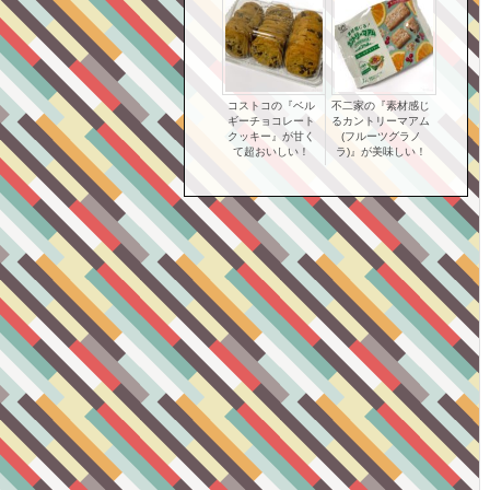
コストコの『ベル
不二家の『素材感じ
ギーチョコレート
るカントリーマアム
クッキー』が甘く
(フルーツグラノ
て超おいしい！
ラ)』が美味しい！