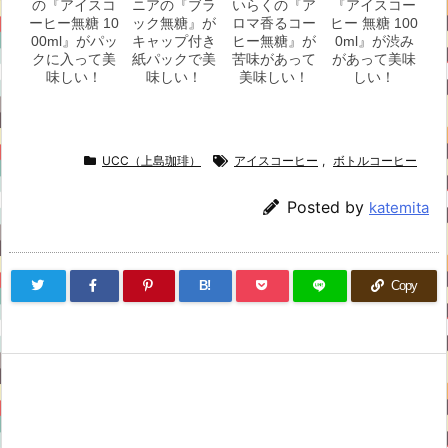
の『アイスコ
ニアの『ブラ
いらくの『ア
『アイスコー
ーヒー無糖 10
ック無糖』が
ロマ香るコー
ヒー 無糖 100
00ml』がパッ
キャップ付き
ヒー無糖』が
0ml』が渋み
クに入って美
紙パックで美
苦味があって
があって美味
味しい！
味しい！
美味しい！
しい！
UCC（上島珈琲）
アイスコーヒー
,
ボトルコーヒー
Posted by
katemita
B!
Copy