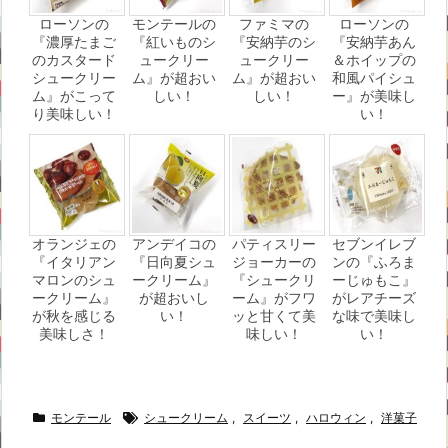
ローソンの
モンテールの
ファミマの
ローソンの
『濃厚たまご
『紅いものシ
『安納芋のシ
『安納芋あん
のカスタード
ュークリー
ュークリー
＆ホイップの
シュークリー
ム』が超おい
ム』が超おい
和風パイシュ
ム』がこって
しい！
しい！
ー』が美味し
り美味しい！
い！
オランジェの
アンデイコの
パティスリー
セブンイレブ
『イタリアン
『日向夏シュ
ジョーカーの
ンの『ふろま
マロンのシュ
ークリーム』
『シュークリ
ーじゅもこ』
ークリーム』
が超おいし
ーム』がフワ
がレアチーズ
が秋を感じる
い！
ッと甘くて美
な味で美味し
美味しさ！
味しい！
い！
モンテール
シュークリーム
,
スイーツ
,
ハロウィン
,
洋菓子