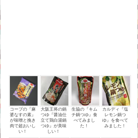
コープの『麻
大阪王将の鍋
生協の『キム
カルディ『塩
婆なすの素』
つゆ『醤油仕
チ鍋つゆ』食
レモン鍋つ
が味噌と挽き
立て鶏白湯鍋
べてみまし
ゆ』を食べて
肉で超おいし
つゆ』が美味
た！
みました！
い！
しい！