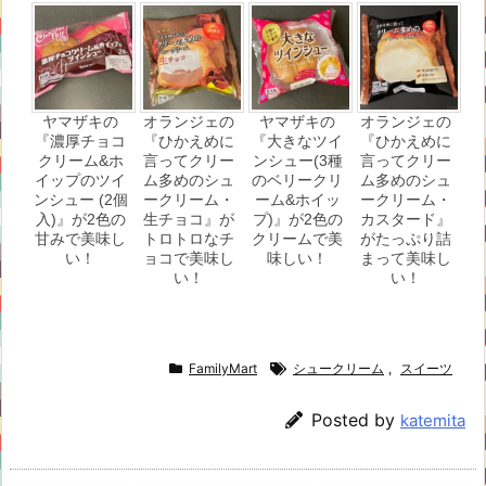
ヤマザキの
オランジェの
ヤマザキの
オランジェの
『濃厚チョコ
『ひかえめに
『大きなツイ
『ひかえめに
クリーム&ホ
言ってクリー
ンシュー(3種
言ってクリー
イップのツイ
ム多めのシュ
のベリークリ
ム多めのシュ
ンシュー (2個
ークリーム・
ーム&ホイッ
ークリーム・
入)』が2色の
生チョコ』が
プ)』が2色の
カスタード』
甘みで美味し
トロトロなチ
クリームで美
がたっぷり詰
い！
ョコで美味し
味しい！
まって美味し
い！
い！
FamilyMart
シュークリーム
,
スイーツ
Posted by
katemita