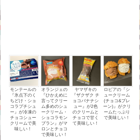
モンテールの
オランジェの
ヤマザキの
ロピアの『シ
『氷点下のく
『ひかえめに
『ザクザク チ
ュークリーム
ちどけ・ショ
言ってクリー
ョコバナナシ
(チョコ&プレ
コラプチシュ
ム多めのシュ
ュー』が2色
ーン)』がクリ
ー』が冷凍の
ークリーム・
のクリームと
ームたっぷり
チョコシュー
ショコラモン
チョコで甘く
で美味しい！
クリームで美
ブラン』がマ
て美味しい！
味しい！
ロンとチョコ
で美味しい！