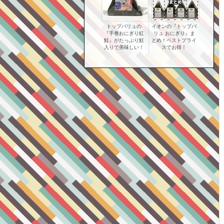
トップバリュの
イオンの『トップバ
『手巻おにぎり紅
リュ おにぎり』ま
鮭』がたっぷり鮭
とめ！ベストプライ
入りで美味しい！
スでお得！