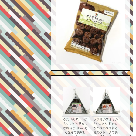
クスリのアオキの
クスリのアオキの
『おにぎり(昆布)』
『おにぎり(紅鮭)』
が海苔と甘味のあ
がパリパリ海苔と
る昆布で美味し
鮭のフレークで美