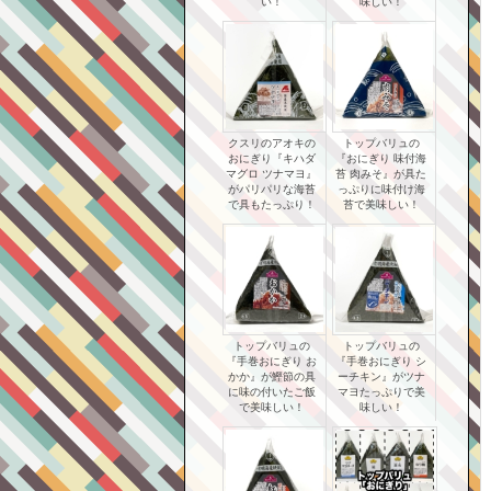
い！
味しい！
クスリのアオキの
トップバリュの
おにぎり『キハダ
『おにぎり 味付海
マグロ ツナマヨ』
苔 肉みそ』が具た
がパリパリな海苔
っぷりに味付け海
で具もたっぷり！
苔で美味しい！
トップバリュの
トップバリュの
『手巻おにぎり お
『手巻おにぎり シ
かか』が鰹節の具
ーチキン』がツナ
に味の付いたご飯
マヨたっぷりで美
で美味しい！
味しい！