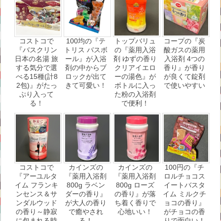
コストコで
100均の『テ
トップバリュ
コープの『炭
『バスクリン
トリス バスボ
の『薬用入浴
酸ガスの薬用
日本の名湯 旅
ール』が入浴
剤 ゆずの香り
入浴剤 4つの
する気分で選
剤の中からブ
クリアイエロ
香り』が香り
べる15種(計8
ロックが出て
ーの湯色』が
が良くて錠剤
2包)』がたっ
きて可愛い！
ボトルに入っ
で使いやすい
ぷり入って
た粉の入浴剤
る！
で便利！
コストコで
カインズの
カインズの
100円の『チ
『アーユルタ
『薬用入浴剤
『薬用入浴剤
ロルチョコス
イム フランキ
800g ラベン
800g ローズ
イートバスタ
ンセンス＆サ
ダーの香り』
の香り』が落
イム ミルクチ
ンダルウッド
が大人の香り
ち着く香りで
ョコの香り』
の香り～静寂
で癒やされ
心地いい！
がチョコの香
に包まれる時
る！
りで面白い！