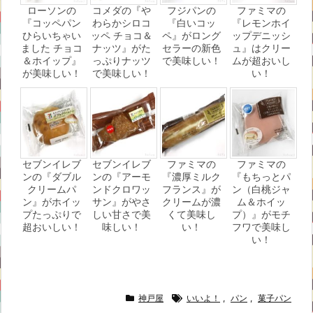
ローソンの
コメダの『や
フジパンの
ファミマの
『コッペパン
わらかシロコ
『白いコッ
『レモンホイ
ひらいちゃい
ッペ チョコ＆
ペ』がロング
ップデニッシ
ました チョコ
ナッツ』がた
セラーの新色
ュ』はクリー
＆ホイップ』
っぷりナッツ
で美味しい！
ムが超おいし
が美味しい！
で美味しい！
い！
セブンイレブ
セブンイレブ
ファミマの
ファミマの
ンの『ダブル
ンの『アーモ
『濃厚ミルク
『もちっとパ
クリームパ
ンドクロワッ
フランス』が
ン（白桃ジャ
ン』がホイッ
サン』がやさ
クリームが濃
ム＆ホイッ
プたっぷりで
しい甘さで美
くて美味し
プ）』がモチ
超おいしい！
味しい！
い！
フワで美味し
い！
神戸屋
いいよ！
,
パン
,
菓子パン