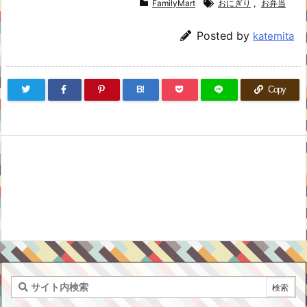
FamilyMart
おにぎり
,
お弁当
Posted by
katemita
B!
Copy