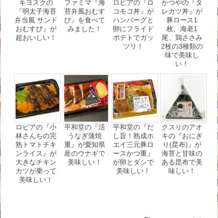
キヨスクの
ファミマ『海
ロピアの『ロ
かつやの『タ
『明太子海苔
苔弁風おむす
コモコ丼』が
レカツ丼』が
弁当風 サンド
び』を食べて
ハンバーグと
豚ロース1
おむすび』が
みました！
卵にフライド
枚、海老1
超おいしい！
ポテトでガッ
尾、鶏ささみ
ツリ！
2枚の3種類の
味で美味し
い！
ロピアの『小
平和堂の『活
平和堂の『だ
クスリのアオ
林さんちの完
うなぎ蒲焼
し旨！熟成ホ
キの『おにぎ
熟トマトチキ
重』が愛知県
エイ三元豚ロ
り(昆布)』が
ンライス』が
産のウナギで
ースかつ重』
海苔と甘味の
大きなチキン
美味しい！
が卵とダシで
ある昆布で美
カツが乗って
美味しい！
味しい！
美味しい！