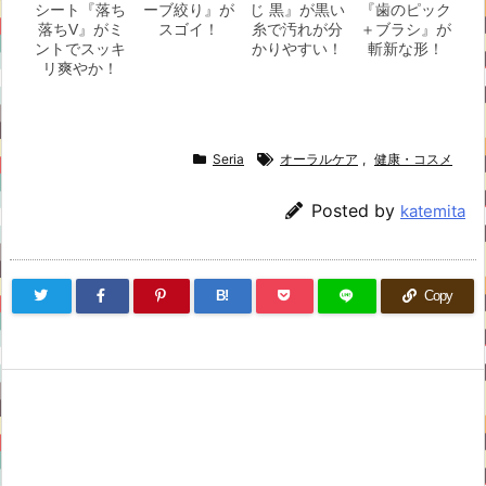
シート『落ち
ーブ絞り』が
じ 黒』が黒い
『歯のピック
落ちV』がミ
スゴイ！
糸で汚れが分
＋ブラシ』が
ントでスッキ
かりやすい！
斬新な形！
リ爽やか！
Seria
オーラルケア
,
健康・コスメ
Posted by
katemita
B!
Copy