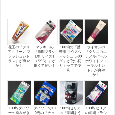
花王の『クリ
マツキヨの
100均の『携
ライオンの
アクリーン フ
『歯間ブラシ
帯用 マウスウ
『クリニカエ
レッシュシト
L型 サイズ1
ォッシュ L-80
ナメルパール
ラス』が爽や
（SSS）』が
20』が使い切
ホワイトフロ
か！
細くて良い！
りカップで便
ーラルミン
利！
ト』が爽や
か！
100均ダイソ
ダイソーで10
100均セリア
100均セリア
ーの歯みがき
0円の『チュ
の『歯間よう
の歯間ブラシ