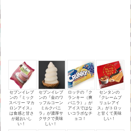
セブンイレブ
セブンイレブ
ロッテの『ク
センタンの
ンの『ミック
ンの『金のワ
ランキー（爽
『クレームブ
スベリー マカ
ッフルコーン
バニラ）』が
リュレアイ
ロンアイス』
ミルクバニ
アイスではな
ス』がトロッ
は食感と甘さ
ラ』が濃厚サ
いコラボなチ
と甘くて美味
が超おいし
クサクで美味
ョコ！
しい！
い！
しい！