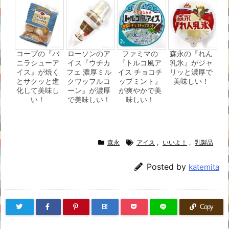
コープの『バ
ローソンのア
ファミマの
森永の『れん
ニラシューア
イス『ウチカ
『トルコ風ア
乳氷』がジャ
イス』が焼く
フェ 濃厚ミル
イス チョコチ
リッと濃厚で
とサクッと進
クワッフルコ
ップミント』
美味しい！
化して美味し
ーン』が濃厚
が爽やかで美
い！
で美味しい！
味しい！
森永
アイス
,
いいよ！
,
乳製品
Posted by
katemita
B!
Copy