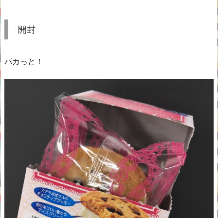
開封
パカっと！