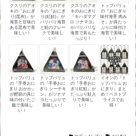
クスリのアオ
クスリのアオ
クスリのアオ
トップバリュ
キの『おにぎ
キの『おにぎ
キのおにぎり
の『おにぎり
り(昆布)』が
り(紅鮭)』が
『キハダマグ
味付海苔 肉み
海苔と甘味の
パリパリ海苔
ロ ツナマヨ』
そ』が具たっ
ある昆布で美
と鮭のフレー
がパリパリな
ぷりに味付け
味しい！
クで美味し
海苔で具もた
海苔で美味し
い！
っぷり！
い！
トップバリュ
トップバリュ
トップバリュ
イオンの『ト
の『手巻おに
の『手巻おに
の『手巻おに
ップバリュ お
ぎり おかか』
ぎり シーチキ
ぎり紅鮭』が
にぎり』まと
が鰹節の具に
ン』がツナマ
たっぷり鮭入
め！ベストプ
味の付いたご
ヨたっぷりで
りで美味し
ライスでお
飯で美味し
美味しい！
い！
得！
い！
セブン-イレブン
おにぎり