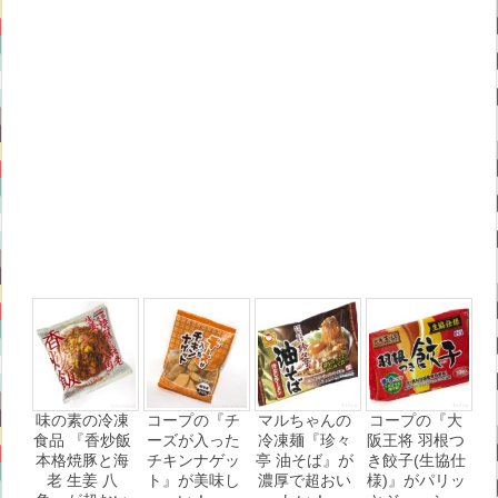
味の素の冷凍
コープの『チ
マルちゃんの
コープの『大
食品 『香炒飯
ーズが入った
冷凍麺『珍々
阪王将 羽根つ
本格焼豚と海
チキンナゲッ
亭 油そば』が
き餃子(生協仕
老 生姜 八
ト』が美味し
濃厚で超おい
様)』がパリッ