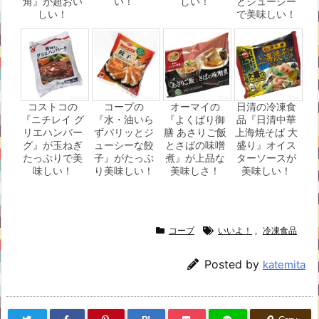
角』が超おい
い！
しい！
とジューシー
しい！
で美味しい！
コストコの
コープの
オーマイの
日清の冷凍食
『ニチレイ グ
『水・油いら
『よくばり御
品『日清中華
リエハンバー
ずパリッとジ
膳 あさりご飯
上海焼そば 大
グ』が玉ねぎ
ューシーな餃
とさばの味噌
盛り』オイス
たっぷりで美
子』がたっぷ
煮』が上品な
ターソースが
味しい！
り美味しい！
美味しさ！
美味しい！
コープ
いいよ！
,
冷凍食品
Posted by
katemita