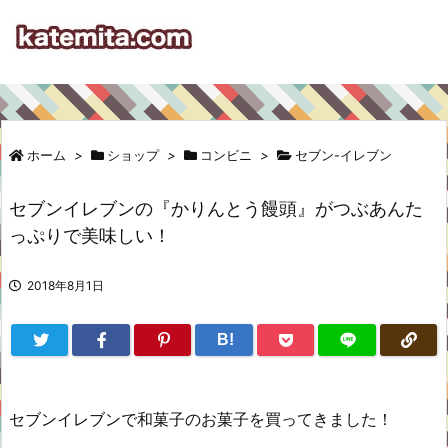
ホーム
>
ショップ
>
コンビニ
>
セブン-イレブン
セブンイレブンの『かりんとう饅頭』がつぶあんた
っぷりで美味しい！
2018年8月1日
B!
セブンイレブンで和菓子のお菓子を買ってきました！