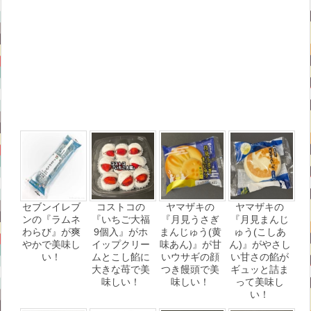
セブンイレブ
コストコの
ヤマザキの
ヤマザキの
ンの『ラムネ
『いちご大福
『月見うさぎ
『月見まんじ
わらび』が爽
9個入』がホ
まんじゅう(黄
ゅう(こしあ
やかで美味し
イップクリー
味あん)』が甘
ん)』がやさし
い！
ムとこし餡に
いウサギの顔
い甘さの餡が
大きな苺で美
つき饅頭で美
ギュッと詰ま
味しい！
味しい！
って美味し
い！