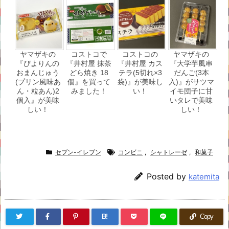
ヤマザキの
コストコで
コストコの
ヤマザキの
『ぴよりんの
『井村屋 抹茶
『井村屋 カス
『大学芋風串
おまんじゅう
どら焼き 18
テラ(5切れ×3
だんご(3本
(プリン風味あ
個』を買って
袋)』が美味し
入)』がサツマ
ん・粒あん)2
みました！
い！
イモ団子に甘
個入』が美味
いタレで美味
しい！
しい！
セブン-イレブン
コンビニ
,
シャトレーゼ
,
和菓子
Posted by
katemita
B!
Copy