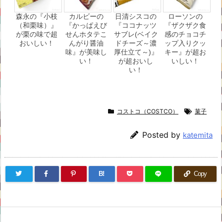
森永の『小枝
カルビーの
日清シスコの
ローソンの
（和栗味）』
『かっぱえび
『ココナッツ
『ザクザク食
が栗の味で超
せんホタテこ
サブレ(ベイク
感のチョコチ
おいしい！
んがり醤油
ドチーズ～濃
ップ入りクッ
味』が美味し
厚仕立て～)』
キー』が超お
い！
が超おいし
いしい！
い！
コストコ（COSTCO）
菓子
Posted by
katemita
B!
Copy