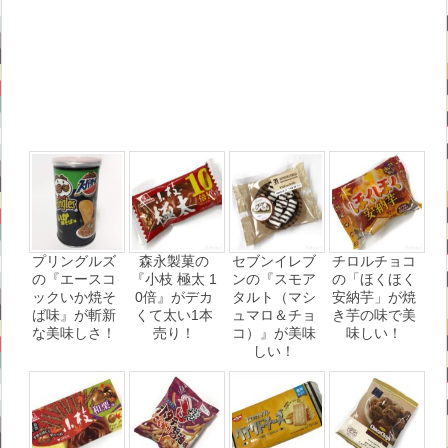
プリングルズ
森永製菓の
セブンイレブ
チロルチョコ
の『エースコ
『小枝 極太 1
ンの『スモア
の「ほくほく
ックいか焼そ
0倍』がデカ
タルト（マシ
安納芋」が焼
ば味』が斬新
くて太い1本
ュマロ＆チョ
き芋の味で美
な美味しさ！
売り！
コ）』が美味
味しい！
しい！