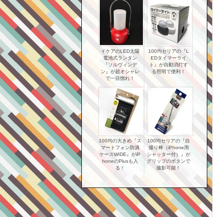
イケアのLED太陽
100均セリアの『L
電池式ランタン
EDタイマーライ
『ソルヴィンデ
ト』が自動消灯す
ン』が超オシャレ
る照明で便利！
で一目惚れ！
100均の大きめ『ス
100均セリアの『自
マートフォン防滴
撮り棒（iPhone用
ケースWIDE』がiP
シャッター付）』が
honeのPlusも入
グリップのボタンで
る！
撮影可能！