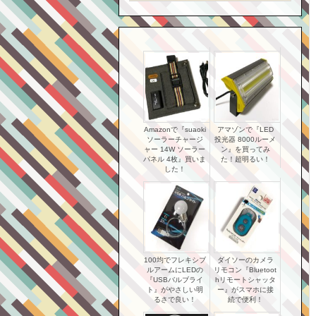
Amazonで『suaoki
アマゾンで『LED
ソーラーチャージ
投光器 8000ルーメ
ャー 14W ソーラー
ン』を買ってみ
パネル 4枚』買いま
た！超明るい！
した！
100均でフレキシブ
ダイソーのカメラ
ルアームにLEDの
リモコン『Bluetoot
『USBバルブライ
hリモートシャッタ
ト』がやさしい明
ー』がスマホに接
るさで良い！
続で便利！