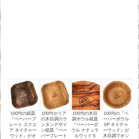
100均の紙皿
100均セリア
100均の木目
100均の『ペ
『ペーパープ
の木目調のラ
調ボウル紙皿
ーパーボウル
レート スクエ
ンタンデザイ
『ペーパーボ
6P ネイチャ
ア ネイチャー
ン紙皿『ペー
ウル ナチュラ
ーウッド』が
ウッド』がオ
パープレート
ルウッド 5
木目調でオシ