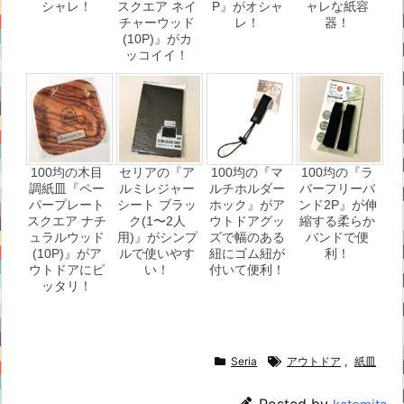
シャレ！
スクエア ネイ
P』がオシャ
ャレな紙容
チャーウッド
レ！
器！
(10P)』がカ
ッコイイ！
100均の木目
セリアの『ア
100均の『マ
100均の『ラ
調紙皿『ペー
ルミレジャー
ルチホルダー
バーフリーバ
パープレート
シート ブラッ
ホック』がア
ンド2P』が伸
スクエア ナチ
ク(1〜2人
ウトドアグッ
縮する柔らか
ュラルウッド
用)』がシンプ
ズで幅のある
バンドで便
(10P)』がア
ルで使いやす
紐にゴム紐が
利！
ウトドアにピ
い！
付いて便利！
ッタリ！
Seria
アウトドア
,
紙皿