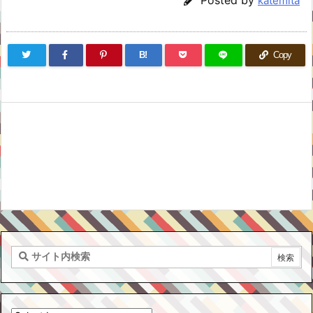
Posted by
katemita
B!
Copy