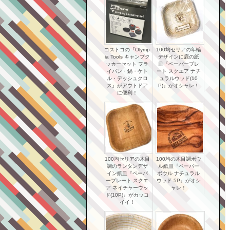
コストコの『Olymp
100均セリアの年輪
ia Tools キャンプク
デザインに鹿の紙
ッカーセット フラ
皿『ペーパープレ
イパン・鍋・ケト
ート スクエア ナチ
ル・デッシュクロ
ュラルウッド(10
ス』がアウトドア
P)』がオシャレ！
に便利！
100均セリアの木目
100均の木目調ボウ
調のランタンデザ
ル紙皿『ペーパー
イン紙皿『ペーパ
ボウル ナチュラル
ープレート スクエ
ウッド 5P』がオシ
ア ネイチャーウッ
ャレ！
ド(10P)』がカッコ
イイ！