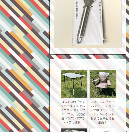
コストコの『ティ
コストコの『ティ
ンバーリッジ アル
ンバーリッジ キャ
ミニウム キャンプ
ンプ用 クワッドチ
テーブル』が安定
ェア』がポケット
感バツグンでアウ
付きで座り心地も
トドアに便利！
最高！