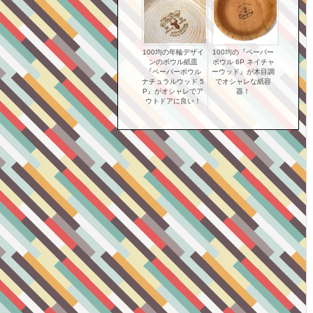
100均の年輪デザイ
100均の『ペーパー
ンのボウル紙皿
ボウル 6P ネイチャ
『ペーパーボウル
ーウッド』が木目調
ナチュラルウッド 5
でオシャレな紙容
P』がオシャレでア
器！
ウトドアに良い！