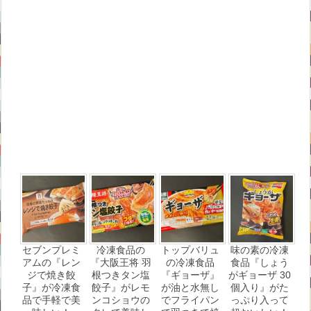
セブンプレミ
冷凍食品の
トップバリュ
味の素の冷凍
アムの『レン
『大阪王将 羽
の冷凍食品
食品『しょう
ジで焼き餃
根つきタン塩
『ギョーザ』
がギョーザ 30
子』が冷凍食
餃子』がレモ
が油と水無し
個入り』がた
品で手軽で美
ンコショウの
でフライパン
っぷり入って