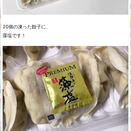
20個の凍った餃子に、
藻塩です！