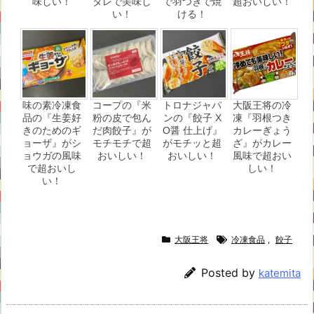
味しい！
タレで美味し
で羽つきで焼
超おいしい！
い！
ける！
味の素冷凍食
コープの『米
トロナジャパ
大阪王将の冷
品の『生姜好
粉の皮で包ん
ンの『餃子 X
凍『羽根つき
きのためのギ
だ肉餃子』が
O醤 仕上げ』
カレーぎょう
ョーザ』がシ
モチモチで超
がモチッと超
ざ』がカレー
ョウガの風味
おいしい！
おいしい！
風味で超おい
で超おいし
しい！
い！
大阪王将
冷凍食品
,
餃子
Posted by
katemita