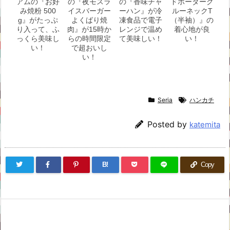
アムの『お好
の『夜モスラ
の『香味チャ
ドボーダーク
み焼粉 500
イスバーガー
ーハン』が冷
ルーネックT
g』がたっぷ
よくばり焼
凍食品で電子
（半袖）』の
り入って、ふ
肉』が15時か
レンジで温め
着心地が良
っくら美味し
らの時間限定
て美味しい！
い！
い！
で超おいし
い！
Seria
ハンカチ
Posted by
katemita
B!
Copy