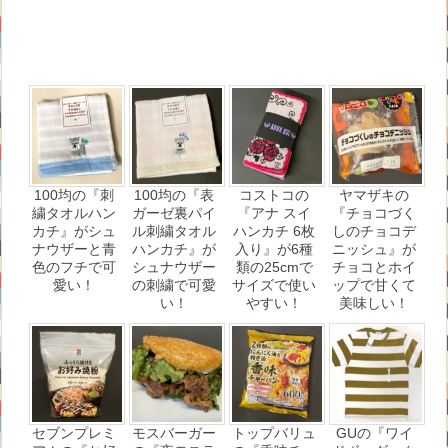
100均の『刺
100均の『表
コストコの
ヤマザキの
繍タオルハン
ガーゼ裏パイ
『アナ スイ
『チョコづく
カチ』がシュ
ル刺繍タオル
ハンカチ 6枚
しのチョコデ
ナウザーと青
ハンカチ』が
入り』が6種
ニッシュ』が
色のフチで可
シュナウザー
類の25cmで
チョコとホイ
愛い！
の刺繍で可愛
サイズで使い
ップで甘くて
い！
やすい！
美味しい！
セブンプレミ
モスバーガー
トップバリュ
GUの『ワイ