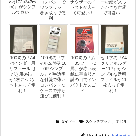
ok(172×247m
コンパクトで
ナウザーのイ
ーの絵が入っ
m)』がシンプ
ワンプッシュ
ラストが入っ
た小さな付箋
ルで良い！
巻き取りで便
て可愛い！
で可愛い！
利！
100均の『A4
100均の『フ
100均の『ム
セリアの『A4
バインダー用
ィルム付箋 10
ーB5 ノートB
クリアホルダ
リフィール は
0P シンプ
罫』が赤い表
ー11P』がシ
がき用8枚』
ル』が半透明
紙に宇宙服と
ンプルな透明
が1枚に4ポケ
な付箋で薄い
謎の目でイン
ファイルが11
ットあって便
コンパクトな
パクトがスゴ
枚入って便
利！
ケースで持ち
イ
利！
運びに便利！
ダイソー
スケッチブック
,
文房具
Posted by
katemita