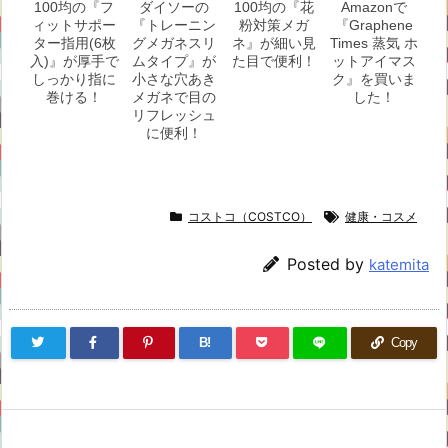
100均の『フ
ダイソーの
100均の『花
Amazonで
ィットサポー
『トレーニン
粉対策メガ
『Graphene
ター指用(6枚
グメガネスリ
ネ』が細い見
Times 蒸気 ホ
入)』が厚手で
ムタイプ』が
た目で便利！
ットアイマス
しっかり指に
小さな穴あき
ク』を買いま
巻ける！
メガネで目の
した！
リフレッシュ
に便利！
コストコ（COSTCO）
健康・コスメ
Posted by
katemita
B!
Copy