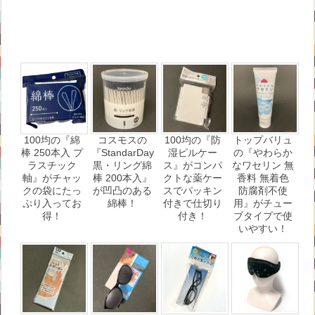
100均の『綿
コスモスの
100均の『防
トップバリュ
棒 250本入 プ
『StandarDay
湿ピルケー
の『やわらか
ラスチック
黒・リング綿
ス』がコンパ
なワセリン 無
軸』がチャッ
棒 200本入』
クトな薬ケー
香料 無着色
クの袋にたっ
が凹凸のある
スでパッキン
防腐剤不使
ぷり入ってお
綿棒！
付きで仕切り
用』がチュー
得！
付き！
ブタイプで使
いやすい！