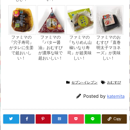
ファミマの
ファミマの
ファミマの
ファミマのお
『穴子寿司』
『バター醤
『ちりめん山
むすび『直巻
がタレに生姜
油』おむすび
椒いなり寿
明太子マヨネ
で超おいし
が濃厚な味で
司』が超美味
ーズ』が美味
い！
超おいしい！
しい！
しい！
セブン-イレブン
おむすび
Posted by
katemita
B!
Copy