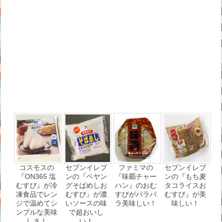
コスモスの
セブンイレブ
ファミマの
セブンイレブ
『ON365 塩
ンの『ペヤン
『味覇チャー
ンの『もち麦
むすび』が冷
グそばめしお
ハン』のおむ
タコライスお
凍食品でレン
むすび』が濃
すびがパラパ
むすび』が美
ジで温めてシ
いソースの味
ラ美味しい！
味しい！
ンプルな美味
で超おいし
しさ！
い！