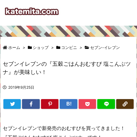
ホーム
>
ショップ
>
コンビニ
>
セブン-イレブン
セブンイレブンの『五穀ごはんおむすび 塩こんぶツ
ナ』が美味しい！
2019年9月25日
B!
セブンイレブンで新発売のおむすびを買ってきました！