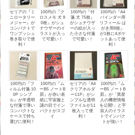
セリアの『ミ
100均の『ク
100均の『付
100均の『A4
ニロータリー
ロスメモ 犬 8
箋 犬 75枚』
バインダー用
メジャー』が
0枚』がシュ
がシュナウザ
リフィール は
コンパクトで
ナウザーのイ
ーの絵が入っ
がき用8枚』
ワンプッシュ
ラストが入っ
た小さな付箋
が1枚に4ポケ
巻き取りで便
て可愛い！
で可愛い！
ットあって便
利！
利！
100均の『フ
100均の『ム
セリアの『A4
100均の『ム
ィルム付箋 10
ーB5 ノートB
クリアホルダ
ーB5 ノートB
0P シンプ
罫』が赤い表
ー11P』がシ
罫』が「異星
ル』が半透明
紙に宇宙服と
ンプルな透明
人の機密情報
な付箋で薄い
謎の目でイン
ファイルが11
を公開!」と宇
コンパクトな
パクトがスゴ
枚入って便
宙人のイラス
ケースで持ち
イ
利！
トでインパク
運びに便利！
トが強い！