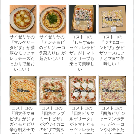
サイゼリヤの
サイゼリヤの
コストコの
コストコの
『マルゲリー
『アンチョビ
『しらす&モ
『ツナ&コー
タピザ』が濃
のピザ(ルーコ
ッツァレラピ
ンピザ』がピ
厚なモッツァ
ラ菜入り)』が
ザ』がトマト
ザソースにツ
レラチーズた
超おいしい！
とオリーブも
ナとマヨで美
っぷりで超お
乗って美味し
味しい！
いしい！
い！
コストコの
コストコの
コストコの
コストコの
『明太子マヨ
『四角クラブ
『四角ピザマ
『四角ピザ ジ
ピザ』がジャ
ミートピザ』
ルゲリータ』
ャーマンポテ
ガイモとピリ
がズワイガニ
がトマトとモ
ト』がベーコ
辛な明太子で
のピザで贅沢
ッツァレラた
ンやポテトた