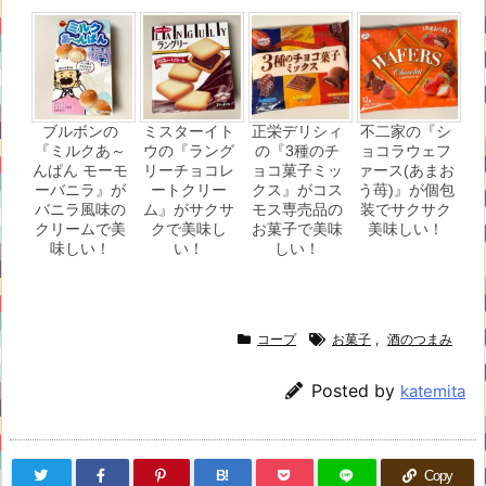
ブルボンの
ミスターイト
正栄デリシィ
不二家の『シ
『ミルクあ～
ウの『ラング
の『3種のチ
ョコラウェフ
んぱん モーモ
リーチョコレ
ョコ菓子ミッ
ァース(あまお
ーバニラ』が
ートクリー
クス』がコス
う苺)』が個包
バニラ風味の
ム』がサクサ
モス専売品の
装でサクサク
クリームで美
クで美味し
お菓子で美味
美味しい！
味しい！
い！
しい！
コープ
お菓子
,
酒のつまみ
Posted by
katemita
B!
Copy