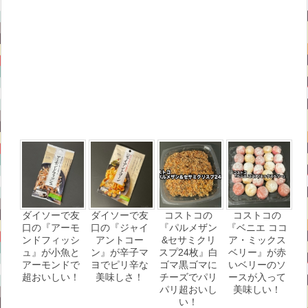
ダイソーで友
ダイソーで友
コストコの
コストコの
口の『アーモ
口の『ジャイ
『パルメザン
『ベニエ ココ
ンドフィッシ
アントコー
&セサミクリ
ア・ミックス
ュ』が小魚と
ン』が辛子マ
スプ24枚』白
ベリー』が赤
アーモンドで
ヨでピリ辛な
ゴマ黒ゴマに
いベリーのソ
超おいしい！
美味しさ！
チーズでパリ
ースが入って
パリ超おいし
美味しい！
い！