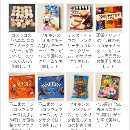
コストコの
ブルボンの
ミスターイト
正栄デリシィ
『ベニエ ココ
『ミルクあ～
ウの『ラング
の『3種のチ
ア・ミックス
んぱん モーモ
リーチョコレ
ョコ菓子ミッ
ベリー』が赤
ーバニラ』が
ートクリー
クス』がコス
いベリーのソ
バニラ風味の
ム』がサクサ
モス専売品の
ースが入って
クリームで美
クで美味し
お菓子で美味
美味しい！
味しい！
い！
しい！
不二家の『シ
不二家の『シ
ブルボンの
ハル屋の『SU
ョコラウェフ
ョコラウェフ
『ラングレイ
PERカニチッ
ァース(あまお
ァース』がサ
ス』がサクサ
プ 濃口』がピ
う苺)』が個包
クサクで甘く
ク食感にチョ
リ辛で美味し
装でサクサク
て美味しい！
コの甘さで美
い！