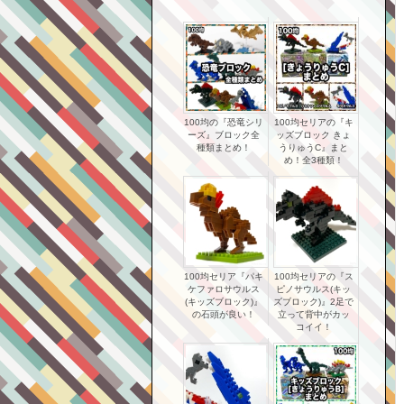
100均の『恐竜シリ
100均セリアの『キ
ーズ』ブロック全
ッズブロック きょ
種類まとめ！
うりゅうC』まと
め！全3種類！
100均セリア『パキ
100均セリアの『ス
ケファロサウルス
ピノサウルス(キッ
(キッズブロック)』
ズブロック)』2足で
の石頭が良い！
立って背中がカッ
コイイ！