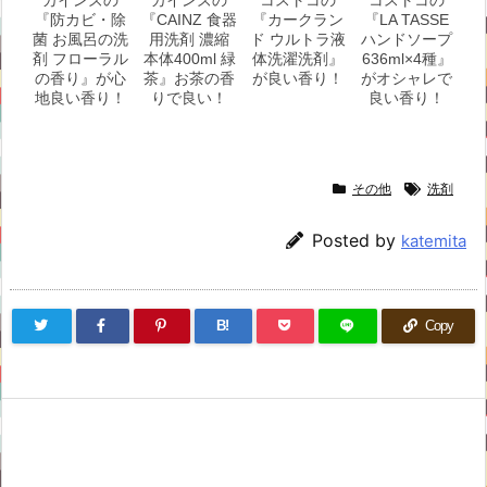
カインズの
カインズの
コストコの
コストコの
『防カビ・除
『CAINZ 食器
『カークラン
『LA TASSE
菌 お風呂の洗
用洗剤 濃縮
ド ウルトラ液
ハンドソープ
剤 フローラル
本体400ml 緑
体洗濯洗剤』
636ml×4種』
の香り』が心
茶』お茶の香
が良い香り！
がオシャレで
地良い香り！
りで良い！
良い香り！
その他
洗剤
Posted by
katemita
B!
Copy