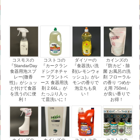
コスモスの
コストコの
ダイソーの
カインズの
『StandarDay
『カークラン
『食器洗い洗
『防カビ・除
食器用泡スプ
ドシグネチャ
剤(レモンウォ
菌 お風呂の洗
レー(微香
ー プラントベ
ッシュ)』がレ
剤 フローラル
性)』がシュッ
ース 食器用洗
モンの香りで
の香り つめか
と付けて食器
剤 2.66L』が
泡立ちも良
え用 750ml』
を洗うのに便
たっぷり入っ
い！
が良い香りで
利！
て皿洗いに！
お得！