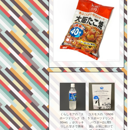
くらしモアの『ス
コスモスの『ON36
ポーツドリンク（5
5 スポーツドリンク
00ml）』がスッキ
パウダー(1L用5
リした甘さで美味
袋)』が水に溶けて