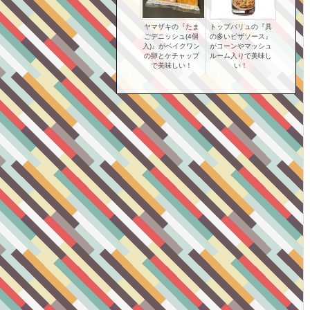
ヤマザキの『たま
トップバリュの『具
ごデニッシュ(4個
の多いピザソース』
入)』がベイクワン
がコーンやマッシュ
の卵とケチャップ
ルーム入りで美味し
で美味しい！
い！