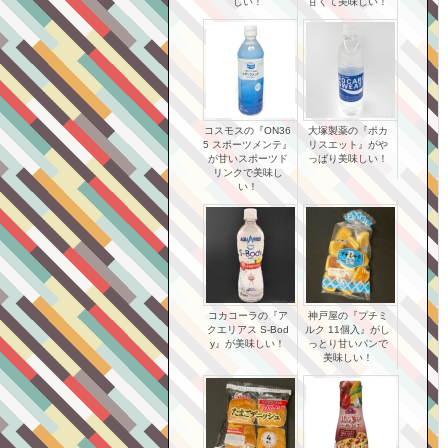
しい！
甘くて美味しい！
コスモスの『ON36
大塚製薬の『ポカ
5 スポーツメンテ』
リスエット』がや
が甘いスポーツド
っぱり美味しい！
リンクで美味し
い！
コカコーラの『ア
神戸屋の『プチミ
クエリアス S-Bod
ルク 11個入』がし
y』が美味しい！
っとり甘いパンで
美味しい！