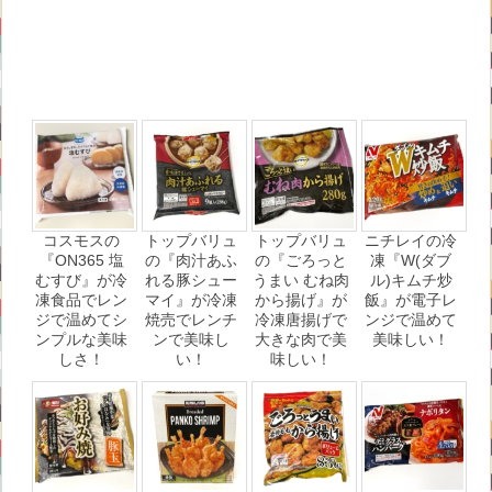
コスモスの
トップバリュ
トップバリュ
ニチレイの冷
『ON365 塩
の『肉汁あふ
の『ごろっと
凍『W(ダブ
むすび』が冷
れる豚シュー
うまい むね肉
ル)キムチ炒
凍食品でレン
マイ』が冷凍
から揚げ』が
飯』が電子レ
ジで温めてシ
焼売でレンチ
冷凍唐揚げで
ンジで温めて
ンプルな美味
ンで美味し
大きな肉で美
美味しい！
しさ！
い！
味しい！