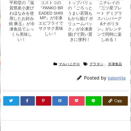
平和堂の『滋
コストコの
トップバリュ
ニチレイの
賀県産小麦び
『PANKO BR
の『ごろっと
『三ツ星プレ
わほなみを使
EADED SHRI
うまい若鶏も
ート デミグラ
MP』が冷凍
用したお好み
もから揚げ ボ
スハンバーグ
エビフライで
焼 豚玉』が冷
リュームパッ
&ナポリタ
サクサク美味
凍食品でふっ
ク』が冷凍唐
ン』がレンチ
しい！
くら美味し
揚げで買い置
ンで同時に楽
い！
きに便利！
しめる！
マルハニチロ
グラタン
,
冷凍食品
Posted by
katemita
B!
Copy