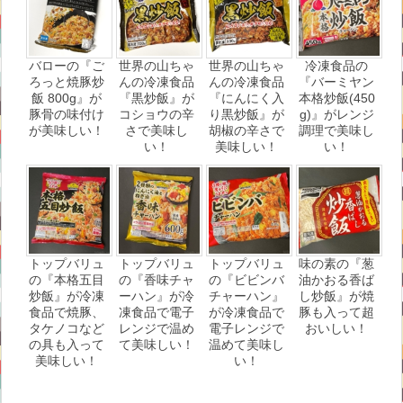
バローの『ご
世界の山ちゃ
世界の山ちゃ
冷凍食品の
ろっと焼豚炒
んの冷凍食品
んの冷凍食品
『バーミヤン
飯 800g』が
『黒炒飯』が
『にんにく入
本格炒飯(450
豚骨の味付け
コショウの辛
り黒炒飯』が
g)』がレンジ
が美味しい！
さで美味し
胡椒の辛さで
調理で美味し
い！
美味しい！
い！
トップバリュ
トップバリュ
トップバリュ
味の素の『葱
の『本格五目
の『香味チャ
の『ビビンバ
油かおる香ば
炒飯』が冷凍
ーハン』が冷
チャーハン』
し炒飯』が焼
食品で焼豚、
凍食品で電子
が冷凍食品で
豚も入って超
タケノコなど
レンジで温め
電子レンジで
おいしい！
の具も入って
て美味しい！
温めて美味し
美味しい！
い！