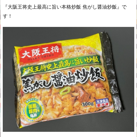
『大阪王将史上最高に旨い本格炒飯 焦がし醤油炒飯』で
す！