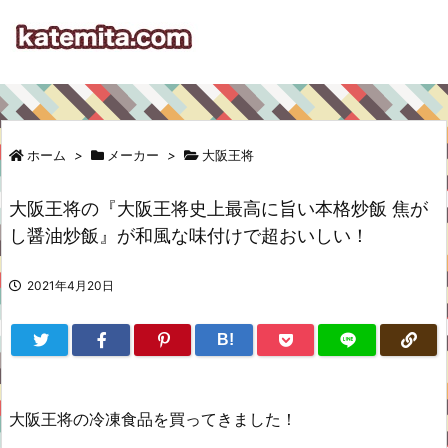
ホーム
>
メーカー
>
大阪王将
大阪王将の『大阪王将史上最高に旨い本格炒飯 焦が
し醤油炒飯』が和風な味付けで超おいしい！
2021年4月20日
B!
大阪王将の冷凍食品を買ってきました！