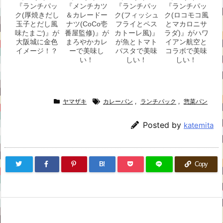
『ランチパッ
『メンチカツ
『ランチパッ
『ランチパッ
ク(厚焼きだし
＆カレードー
ク(フィッシュ
ク(ロコモコ風
玉子とだし風
ナツ(CoCo壱
フライとペス
とマカロニサ
味たまご)』が
番屋監修)』が
カトーレ風)』
ラダ)』がハワ
大阪城に金色
まろやかカレ
が魚とトマト
イアン航空と
イメージ！？
ーで美味し
パスタで美味
コラボで美味
い！
しい！
しい！
ヤマザキ
カレーパン
,
ランチパック
,
惣菜パン
Posted by
katemita
B!
Copy