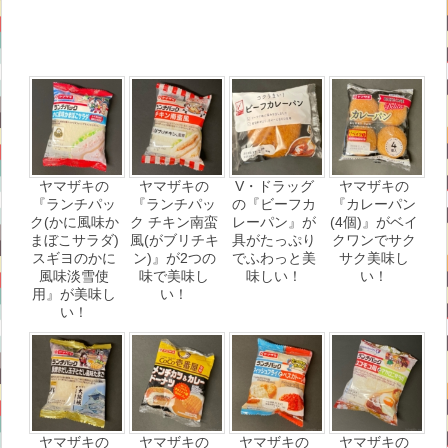
ヤマザキの
ヤマザキの
V・ドラッグ
ヤマザキの
『ランチパッ
『ランチパッ
の『ビーフカ
『カレーパン
ク(かに風味か
ク チキン南蛮
レーパン』が
(4個)』がベイ
まぼこサラダ)
風(がブリチキ
具がたっぷり
クワンでサク
スギヨのかに
ン)』が2つの
でふわっと美
サク美味し
風味淡雪使
味で美味し
味しい！
い！
用』が美味し
い！
い！
ヤマザキの
ヤマザキの
ヤマザキの
ヤマザキの