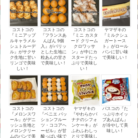
コストコの
コストコの
コストコの
ヤマザキの
『ミニアップ
『フランスあ
『ミニ カスタ
『ミルクシュ
ルキャラメル
んぱん 9個
ード クリーム
ガートース
シュトルーデ
入』がパリッ
クロワッサ
ト』がロール
ル』がサクサ
とした生地に
ン』が中にカ
パンに甘い味
ク生地に甘い
粒あんの甘さ
スタードたっ
で美味しい！
リンゴで美味
で美味しい！
ぷりで美味し
しい！
い！
コストコの
コストコの
ヤマザキの
パスコの『た
『メロンスワ
『ベニエ パッ
『やわらかバ
っぷりホイッ
ール』がデニ
ションフルー
ナナのシフォ
プあんぱん』
ッシュ生地と
ツ・ココアヘ
ンケーキ』が
が冷やして美
メロンクリー
ーゼル』が甘
ふわふわしっ
味しい！
ムのパンで美
酸っぱい味で
とりで美味し