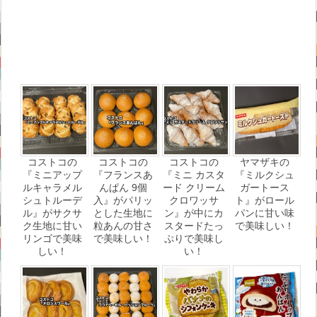
コストコの
コストコの
コストコの
ヤマザキの
『ミニアップ
『フランスあ
『ミニ カスタ
『ミルクシュ
ルキャラメル
んぱん 9個
ード クリーム
ガートース
シュトルーデ
入』がパリッ
クロワッサ
ト』がロール
ル』がサクサ
とした生地に
ン』が中にカ
パンに甘い味
ク生地に甘い
粒あんの甘さ
スタードたっ
で美味しい！
リンゴで美味
で美味しい！
ぷりで美味し
しい！
い！