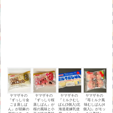
ヤマザキの
ヤマザキの
ヤマザキの
ヤマザキの
『ずっしり金
『ずっしり桜
『ミルクむし
『苺ミルク風
ごま蒸しぱ
蒸しぱん』が
ぱん(3個入)北
味むしぱん(4
ん』が胡麻の
桜の風味と小
海道産練乳使
個入)』がモッ