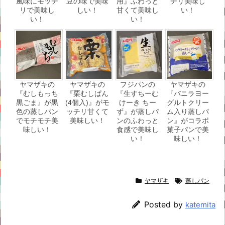
風味にモッチ
豆の味で美味
用』ふわっと
チリ美味し
リで美味し
しい！
甘くて美味し
い！
い！
い！
ヤマザキの
ヤマザキの
フジパンの
ヤマザキの
『むしもっち
『栗むしぱん
『生すちーむ
『バニラヨー
黒ごま』が黒
(4個入)』がモ
けーき ちー
グルトクリー
色の蒸しパン
ッチリ甘くて
ず』が蒸しパ
ム入り蒸しパ
でモチモチ美
美味しい！
ンのふわっと
ン』がコラボ
味しい！
食感で美味し
菓子パンで美
い！
味しい！
ヤマザキ
蒸しパン
Posted by
katemita