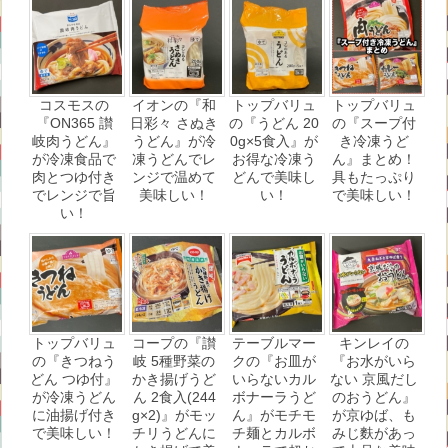
コスモスの
イオンの『和
トップバリュ
トップバリュ
『ON365 讃
日彩々 さぬき
の『うどん 20
の『スープ付
岐肉うどん』
うどん』が冷
0g×5食入』が
き冷凍うど
が冷凍食品で
凍うどんでレ
お得な冷凍う
ん』まとめ！
肉とつゆ付き
ンジで温めて
どんで美味し
具もたっぷり
でレンジで旨
美味しい！
い！
で美味しい！
い！
トップバリュ
コープの『讃
テーブルマー
キンレイの
の『きつねう
岐 5種野菜の
クの『お皿が
『お水がいら
どん つゆ付』
かき揚げうど
いらないカル
ない 京風だし
が冷凍うどん
ん 2食入(244
ボナーラうど
のおうどん』
に油揚げ付き
g×2)』がモッ
ん』がモチモ
が京ゆば、も
で美味しい！
チリうどんに
チ麺とカルボ
みじ麩があっ