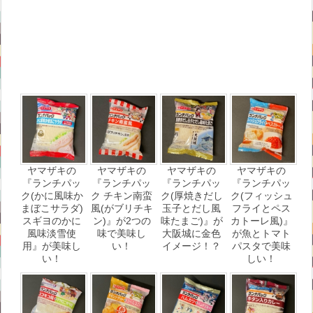
ヤマザキの
ヤマザキの
ヤマザキの
ヤマザキの
『ランチパッ
『ランチパッ
『ランチパッ
『ランチパッ
ク(かに風味か
ク チキン南蛮
ク(厚焼きだし
ク(フィッシュ
まぼこサラダ)
風(がブリチキ
玉子とだし風
フライとペス
スギヨのかに
ン)』が2つの
味たまご)』が
カトーレ風)』
風味淡雪使
味で美味し
大阪城に金色
が魚とトマト
用』が美味し
い！
イメージ！？
パスタで美味
い！
しい！