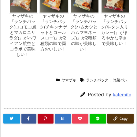
ヤマザキの
ヤマザキの
ヤマザキの
ヤマザキの
『ランチパッ
『ランチパッ
『ランチパッ
『ランチパッ
ク(ロコモコ風
ク(チキンナゲ
ク(ハムカツと
ク(牛タン入り
とマカロニサ
ットとコール
ハムマヨネー
カレー)』がま
ラダ)』がハワ
スロー)』が2
ズ)』が2種類
ろやかな辛さ
イアン航空と
種類の味で両
の味が美味し
で美味しい！
コラボで美味
方おいしい！
い！
しい！
ヤマザキ
ランチパック
,
惣菜パン
Posted by
katemita
B!
Copy