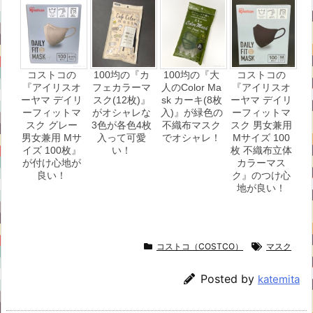
コストコの
100均の『カ
100均の『大
コストコの
『アイリスオ
フェカラーマ
人のColor Ma
『アイリスオ
ーヤマ デイリ
スク(12枚)』
sk カーキ(8枚
ーヤマ デイリ
ーフィットマ
がオシャレな
入)』が緑色の
ーフィットマ
スク グレー
3色が各色4枚
不織布マスク
スク 男女兼用
男女兼用 Mサ
入って可愛
でオシャレ！
Mサイズ 100
イズ 100枚』
い！
枚 不織布立体
が付け心地が
カラーマス
良い！
ク』のつけ心
地が良い！
コストコ（COSTCO）
マスク
Posted by
katemita