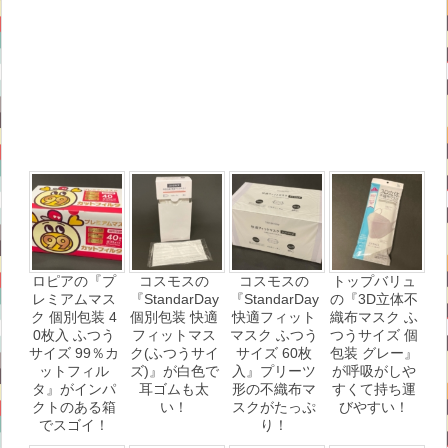
ロピアの『プ
コスモスの
コスモスの
トップバリュ
レミアムマス
『StandarDay
『StandarDay
の『3D立体不
ク 個別包装 4
個別包装 快適
快適フィット
織布マスク ふ
0枚入 ふつう
フィットマス
マスク ふつう
つうサイズ 個
サイズ 99％カ
ク(ふつうサイ
サイズ 60枚
包装 グレー』
ットフィル
ズ)』が白色で
入』プリーツ
が呼吸がしや
タ』がインパ
耳ゴムも太
形の不織布マ
すくて持ち運
クトのある箱
い！
スクがたっぷ
びやすい！
でスゴイ！
り！