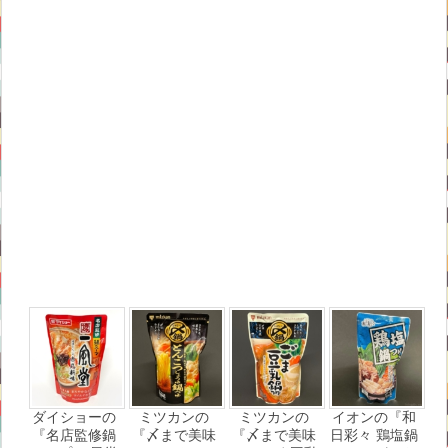
ダイショーの
ミツカンの
ミツカンの
イオンの『和
『名店監修鍋
『〆まで美味
『〆まで美味
日彩々 鶏塩鍋