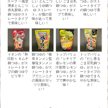
スープ 一風堂
しい とんこつ
しい ごま豆乳
つゆ』がスト
博多とんこつ
しょうゆ鍋つ
鍋つゆ』がス
レートタイプ
赤丸新味』の
ゆ ストレー
トレートタイ
の鍋つゆで美
鍋つゆがスト
ト』が脂の旨
プで美味し
味しい！
レートタイプ
味があって美
い！
で美味しい！
味しい！
イオンの『和
鍋つゆの『岐
トップバリュ
トップバリュ
日彩々 キムチ
阜タンメン監
の『シチリア
の『だし香る
鍋つゆ』がス
修塩タンメン
産レモンの果
ごま豆乳鍋つ
トレートタイ
鍋つゆ』がス
汁使用 レモン
ゆ』がストレ
プの鍋つゆで
トレートタイ
鍋つゆ』がス
ートタイプの
ピリ辛！
プでニンニク
トレートタイ
鍋つゆでまろ
の風味がガッ
プで爽やかな
やかな美味し
ツリ美味し
味！
さ！
い！